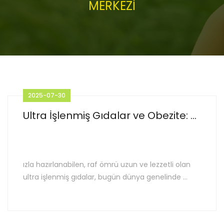
MERKEZİ
2025-07-30
Ultra İşlenmiş Gıdalar ve Obezite: ...
ızla hazırlanabilen, raf ömrü uzun ve lezzetli olan
ultra işlenmiş gıdalar, bugün dünya genelinde ...