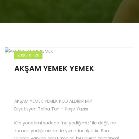
2026-01-20
AKŞAM YEMEK YEMEK
AKŞAM YEMEK YEMEK KİLO ALDIRIR MI?
Diyetisyen Talha Tan – Köşe Yazısı
Kilo yönetimi sadece “ne yediğimiz” ile değil, ne
zaman yediğimiz ile de yakından ilgilidir. Son
yıllarda yapılan araştırmalar, besinlerin zamansal