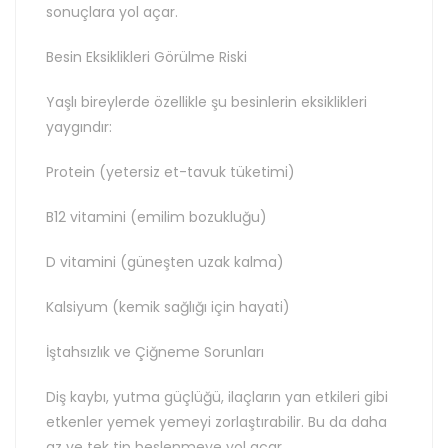
sonuçlara yol açar.
Besin Eksiklikleri Görülme Riski
Yaşlı bireylerde özellikle şu besinlerin eksiklikleri
yaygındır:
Protein (yetersiz et-tavuk tüketimi)
B12 vitamini (emilim bozukluğu)
D vitamini (güneşten uzak kalma)
Kalsiyum (kemik sağlığı için hayati)
İştahsızlık ve Çiğneme Sorunları
Diş kaybı, yutma güçlüğü, ilaçların yan etkileri gibi
etkenler yemek yemeyi zorlaştırabilir. Bu da daha
az ve tek tip beslenmeye yol açar.