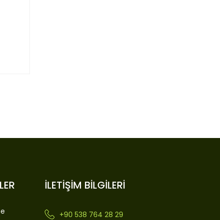
LER
İLETİŞİM BİLGİLERİ
ce
+90 538 764 28 29