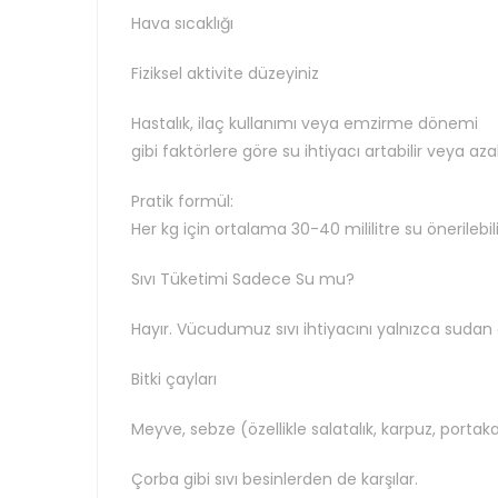
Hava sıcaklığı
Fiziksel aktivite düzeyiniz
Hastalık, ilaç kullanımı veya emzirme dönemi
gibi faktörlere göre su ihtiyacı artabilir veya azala
Pratik formül:
Her kg için ortalama 30-40 mililitre su önerilebili
Sıvı Tüketimi Sadece Su mu?
Hayır. Vücudumuz sıvı ihtiyacını yalnızca sudan
Bitki çayları
Meyve, sebze (özellikle salatalık, karpuz, portaka
Çorba gibi sıvı besinlerden de karşılar.