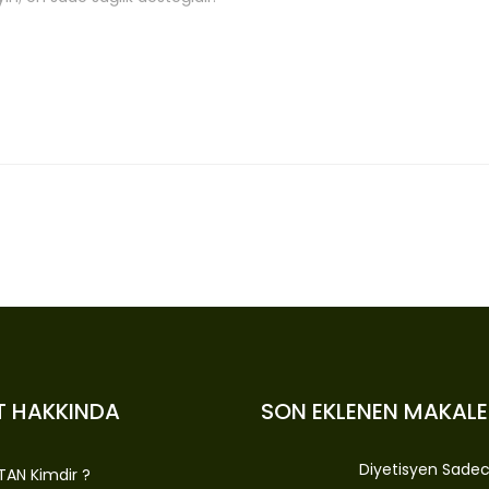
T HAKKINDA
SON EKLENEN MAKALE
Diyetisyen Sade
TAN Kimdir ?