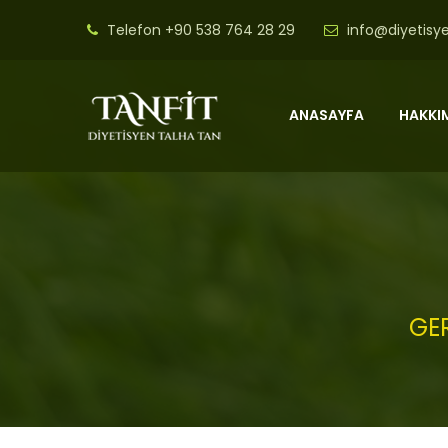
Telefon
+90 538 764 28 29
info@diyetisy
ANASAYFA
HAKKI
GER