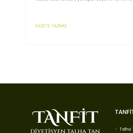
GAZETE YAZIMIZ
TANFİ
Talha 