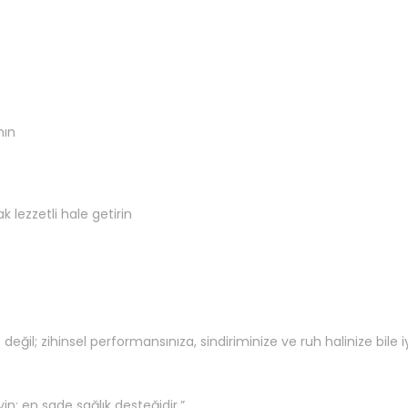
nın
 lezzetli hale getirin
ğil; zihinsel performansınıza, sindiriminize ve ruh halinize bile i
n; en sade sağlık desteğidir.”