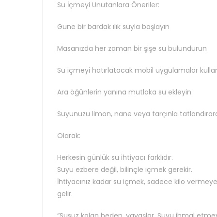
Su İçmeyi Unutanlara Öneriler:
Güne bir bardak ılık suyla başlayın
Masanızda her zaman bir şişe su bulundurun
Su içmeyi hatırlatacak mobil uygulamalar kulla
Ara öğünlerin yanına mutlaka su ekleyin
Suyunuzu limon, nane veya tarçınla tatlandırarak
Olarak:
Herkesin günlük su ihtiyacı farklıdır.
Suyu ezbere değil, bilinçle içmek gerekir.
İhtiyacınız kadar su içmek, sadece kilo vermeye de
gelir.
“Susuz kalan beden, yavaşlar. Suyu ihmal etmeyi